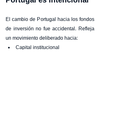
El cambio de Portugal hacia los fondos 
de inversión no fue accidental. Refleja 
un movimiento deliberado hacia:
Capital institucional
Contribución económica a largo 
plazo
Estructuras de inversión reguladas
Esto ha hecho que el programa sea 
menos transaccional y más estratégico.
Y aunque eso pueda requerir una 
mentalidad diferente en comparación 