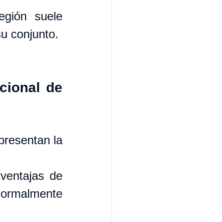
ión suele 
u conjunto.
cional de 
presentan la 
ventajas de 
normalmente 