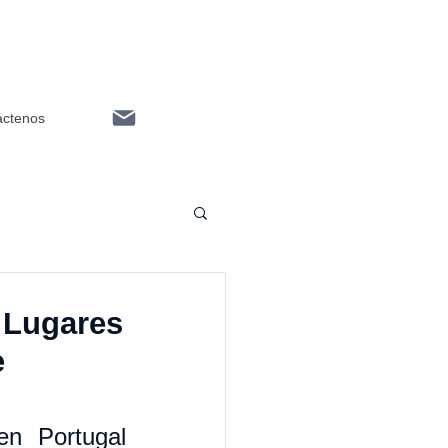
áctenos
: Lugares
e
en Portugal 