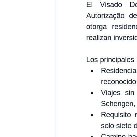
El Visado Do
Autorização de
otorga reside
realizan inversi
Los principales 
Residencia
reconocido 
Viajes sin
Schengen, 
Requisito 
solo siete 
Camino haci