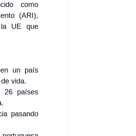
cido como 
nto (ARI), 
 la UE que 
en un país 
 de vida.
 26 países 
a.
ia pasando 
 portuguesa 