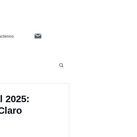
áctenos
l 2025:
Claro