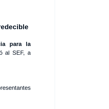
redecible
ia para la 
ó al SEF, a 
esentantes 