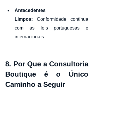
Antecedentes 
Limpos:
 Conformidade contínua 
com as leis portuguesas e 
internacionais.
8. Por Que a Consultoria 
Boutique é o Único 
Caminho a Seguir
O mercado naturalmente se filtrou.
Em 2026, as “fábricas de vistos” de alto 
volume tiveram dificuldade para se 
adaptar à complexidade da consultoria 