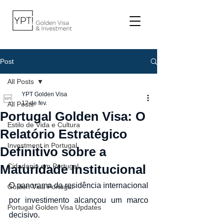
Post
All Posts
YPT Golden Visa
12 de fev.
All Posts
Portugal Golden Visa: O
Estilo de Vida e Cultura
Relatório Estratégico
Investment in Portugal
Definitivo sobre a
Maturidade Institucional
Cidadania em Portugal
O panorama da residência internacional 
Golden Visa Portugal
por investimento alcançou um marco 
Portugal Golden Visa Updates
decisivo.