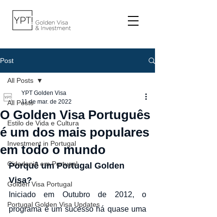
Post
All Posts
YPT Golden Visa
11 de mar. de 2022
All Posts
O Golden Visa Português
Estilo de Vida e Cultura
é um dos mais populares
Investment in Portugal
em todo o mundo
Cidadania em Portugal
Porquê um Portugal Golden 
Visa?
Golden Visa Portugal
Iniciado em Outubro de 2012, o 
Portugal Golden Visa Updates
programa é um sucesso há quase uma 