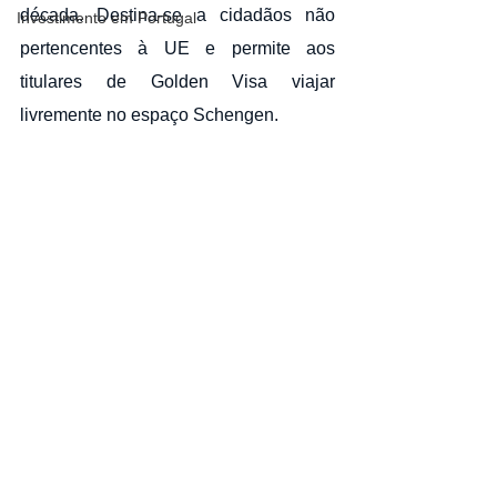
década. Destina-se a cidadãos não 
Investimento em Portugal
pertencentes à UE e permite aos 
titulares de Golden Visa viajar 
livremente no espaço Schengen.