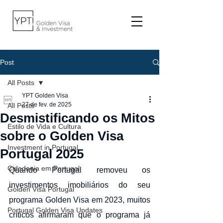
Post
All Posts
YPT Golden Visa
27 de fev. de 2025
All Posts
Desmistificando os Mitos
Estilo de Vida e Cultura
sobre o Golden Visa
Investment in Portugal
Portugal 2025
Cidadania em Portugal
Quando Portugal removeu os 
investimentos imobiliários do seu 
Golden Visa Portugal
programa Golden Visa em 2023, muitos 
Portugal Golden Visa Updates
críticos afirmaram que o programa já 