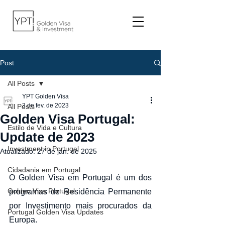
Post
All Posts
YPT Golden Visa
3 de fev. de 2023
All Posts
Golden Visa Portugal:
Estilo de Vida e Cultura
Update de 2023
Investment in Portugal
Atualizado:
27 de jan. de 2025
Cidadania em Portugal
O Golden Visa em Portugal é um dos 
Golden Visa Portugal
programas de Residência Permanente 
por Investimento mais procurados da 
Portugal Golden Visa Updates
Europa. 