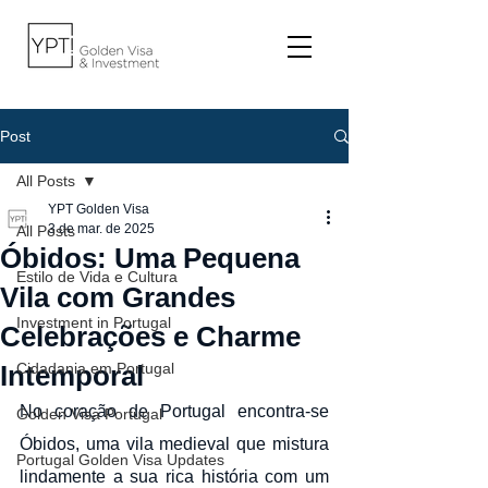
Post
All Posts
YPT Golden Visa
3 de mar. de 2025
All Posts
Óbidos: Uma Pequena
Estilo de Vida e Cultura
Vila com Grandes
Investment in Portugal
Celebrações e Charme
Intemporal
Cidadania em Portugal
No coração de Portugal encontra-se 
Golden Visa Portugal
Óbidos, uma vila medieval que mistura 
Portugal Golden Visa Updates
lindamente a sua rica história com um 