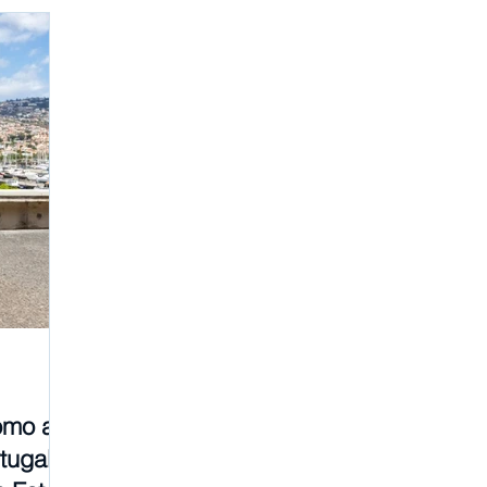
Investimento em Portugal
omo a
tugal e