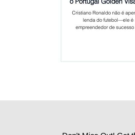
o Portugal Golden Vis
em Cresciment
Cristiano Ronaldo não é ap
lenda do futebol—ele é
empreendedor de sucesso
marca global. Seu impé
empresarial,...