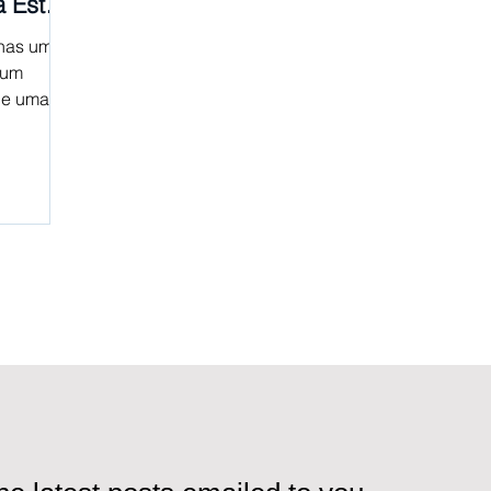
a Estão
o
enas uma
 um
 e uma
rio