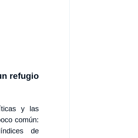
n refugio 
icas y las 
poco común: 
índices de 