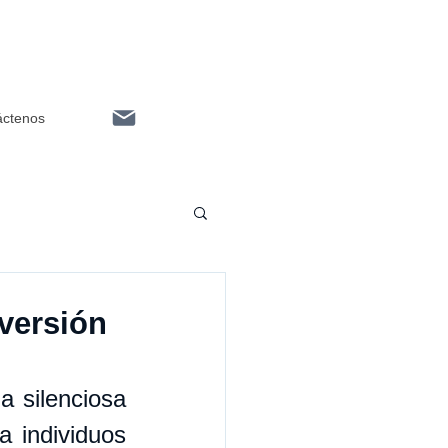
áctenos
nversión
 silenciosa 
 individuos 