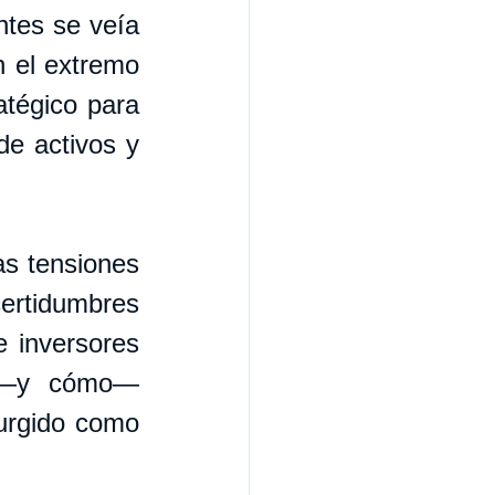
tes se veía 
 el extremo 
tégico para 
de activos y 
s tensiones 
rtidumbres 
 inversores 
 —y cómo— 
surgido como 