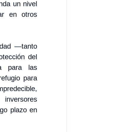
nda un nivel 
ar en otros 
idad —tanto 
tección del 
a para las 
efugio para 
predecible, 
inversores 
go plazo en 