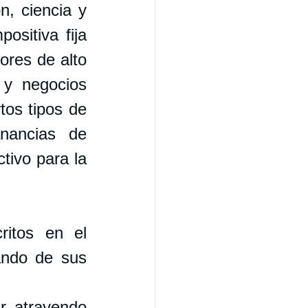
, ciencia y 
sitiva fija 
res de alto 
 y negocios 
os tipos de 
nancias de 
tivo para la 
itos en el 
ando de sus 
r atrayendo 