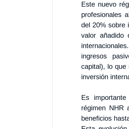
Este nuevo régi
profesionales a
del 20% sobre i
valor añadido c
internacionales
ingresos pasi
capital), lo qu
inversión intern
Es importante
régimen NHR an
beneficios hast
Esta evolución 