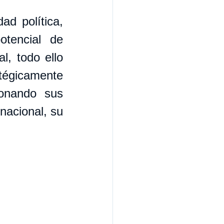
d política, 
otencial de 
, todo ello 
tégicamente 
onando sus 
nacional, su 