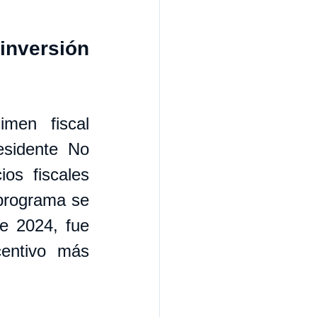
nversión 
men fiscal 
sidente No 
os fiscales 
programa se 
e 2024, fue 
entivo más 