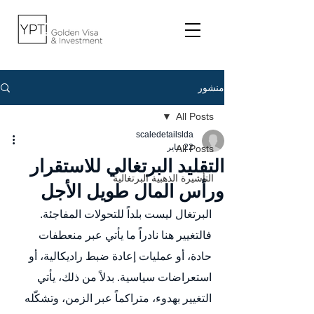
منشور
All Posts
scaledetailslda
22 يناير
All Posts
التقليد البرتغالي للاستقرار
التأشيرة الذهبية البرتغالية
ورأس المال طويل الأجل
البرتغال ليست بلداً للتحولات المفاجئة.
فالتغيير هنا نادراً ما يأتي عبر منعطفات 
حادة، أو عمليات إعادة ضبط راديكالية، أو 
استعراضات سياسية. بدلاً من ذلك، يأتي 
التغيير بهدوء، متراكماً عبر الزمن، وتشكّله 