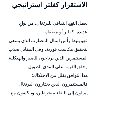
الاستقرار كفلتر استراتيجي
يعمل النهج الثقافي للبرتغال، من نواحٍ 
عديدة، كفلتر أو مصفاة.
فهو يثبط رأس المال المضارب الذي يسعى 
لتحقيق مكاسب فورية، وفي المقابل يجذب 
المستثمرين الذين يرتاحون للصبر والهيكلية 
وخلق القيمة على المدى الطويل.
هذا التوافق يقلل من الاحتكاك؛ 
فالمستثمرون الذين يختارون البرتغال 
يميلون إلى البقاء منخرطين، ويتكيفون مع 
النظام بدلاً من اختبار حدوده باستمرار.
وبالنسبة لبرامج الإقامة والاستثمار، يعد هذا 
التوافق المتبادل أمراً نادراً — وقوياً في آن 
واحد.