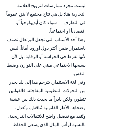
ليست مجرد ممارسات لترويج العلامة 
التجارية هنا؛ بل هي نتاج مجتمع لا يثق عموماً 
في التطرف — سواء كان أيديولوجياً أو 
اقتصادياً أو اجتماعياً.
وهذا أحد الأسباب التي تجعل البرتغال تصنف 
باستمرار ضمن أكثر دول أوروبا أماناً. ليس 
لأنها تفرط في الحراسة أو الرقابة، بل لأن 
نسيجها الاجتماعي مبني على التوازن وضبط 
النفس.
وفي لغة الاستثمار، يترجم هذا إلى بلد يحذر 
من التحولات التنظيمية المفاجئة. فالقوانين 
تتطور، ولكن نادراً ما يحدث ذلك بين عشية 
وضحاها. الأطر القانونية تُناقش، وتُعدل، 
وتُنفذ مع تفضيل واضح للانتقالات التدريجية.
بالنسبة لرأس المال الذي يسعى للحفاظ 