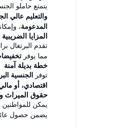
يتمتع حاملو الجنس
والتعليم عالي الج
المدعومة
، وإمكان
المزايا الضريبية
تقدم البرتغال برا
مما يوفر 
تخفيضات
خطة بديلة آمنة
توفر 
الجنسية البرت
اقتصادي، أو مالي
حقوق الميراث وال
يمكن للمواطنين ا
يضمن حصول عائلا