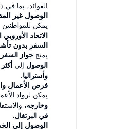
الفوائد، بما في ذ
الوصول غير المقي
يمكن للمواطنين ال
الاتحاد الأوروبي الـ7
السفر بدون تأشي
يمنح 
جواز السفر ا
الوصول
 إلى 
أكثر من 0
وأستراليا
.
فرص الأعمال وال
يمكن لرواد الأعم
وخارجه
، والاستفا
في البرتغال
.
الوصول إلى الخد