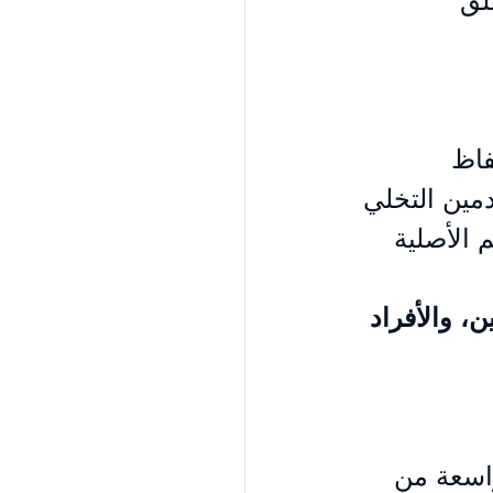
لق 
فاظ 
ين التخلي 
 الأصلية 
ن، والأفراد 
اسعة من 