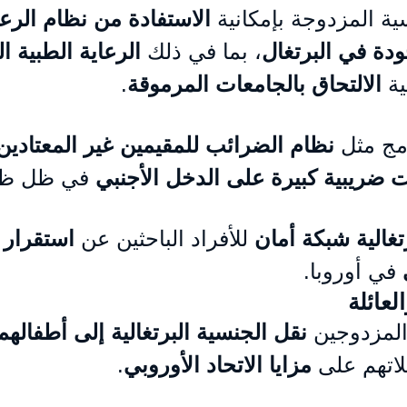
ية المزدوجة بإمكانية 
الاستفادة من نظام الرعا
ودة في البرتغال
، بما في ذلك 
الرعاية الطبية ال
ية 
الالتحاق بالجامعات المرموقة
.
مج مثل 
نظام الضرائب للمقيمين غير المعتادين (HR
 ضريبية كبيرة على الدخل الأجنبي
 في ظل ظر
غالية
شبكة أمان
 للأفراد الباحثين عن 
استقرار 
 في أوروبا.
عائلة
لمزدوجين 
نقل الجنسية البرتغالية إلى أطفالهم
تهم على 
مزايا الاتحاد الأوروبي
.