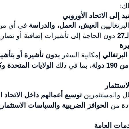
لك:
د إلى الاتحاد الأوروبي
برتغاليين 
العيش، العمل، والدراسة
 في أي من
2
 دون الحاجة إلى تأشيرات إضافية أو تصاري
رة
لبرتغالي
 إمكانية السفر 
بدون تأشيرة أو بتأشير
19 دولة
، بما في ذلك 
الولايات المتحدة وكن
استثمار
ال والمستثمرين 
توسيع أعمالهم داخل الاتحاد ا
دة من 
الحوافز الضريبية والسياسات الاستثمارية
مات العامة