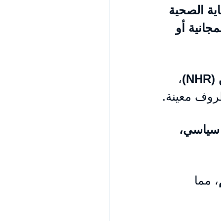
ية الصحية 
مجانية أو 
N)
، 
وف معينة.
سياسي، 
، مما 