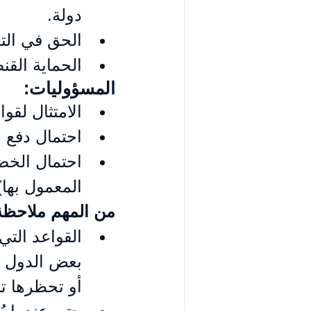
دولة.
الحق في الت
الحماية الق
المسؤوليات:
الامتثال لقوا
احتمال دفع ا
احتمال الخض
المعمول بها)
من المهم ملاحظة
القواعد التي
بعض الدول ت
أو تحظرها تما