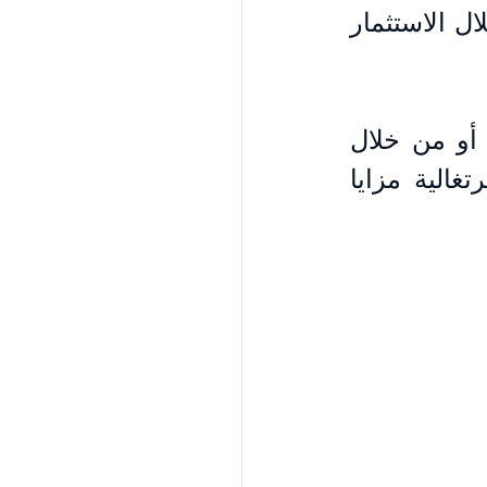
وجهة جذابة لأولئك الذين يسعون لتوسيع فرصهم العالمية من خلال الاستثمار 
سواء تم الحصول عليها عن طريق الولادة، النسب، التجنيس، أو من خلال 
برنامج التأشيرة الذهبية للبرتغال، توفر الجنسية المزدوجة البرتغالية مزايا 