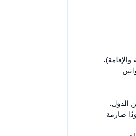
والإقامة).
نين 
 الدول. 
ًا صارمة 