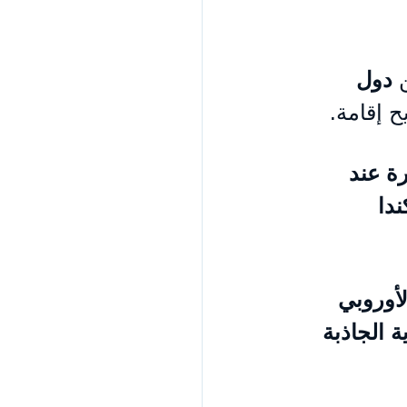
 
دول 
ح إقامة.
ة عند 
دا 
لأوروبي 
 الجاذبة 